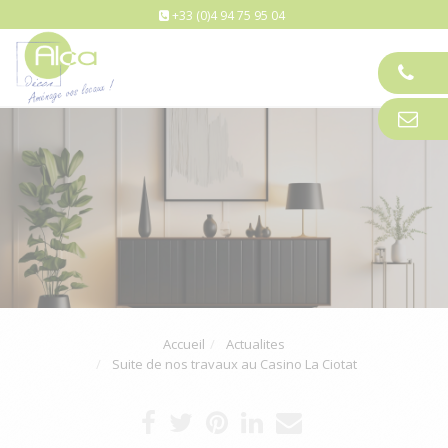
+33 (0)4 94 75 95 04
Tog
nav
Accueil
Actualites
Suite de nos travaux au Casino La Ciotat