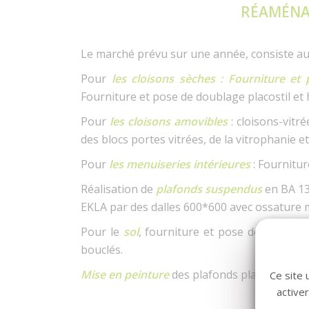
RÉAMÉNA
Le marché prévu sur une année, consiste au
Pour
les cloisons sèches : Fourniture et
Fourniture et pose de doublage placostil et 
Pour
les cloisons amovibles
: cloisons-vitr
des blocs portes vitrées, de la vitrophanie et
Pour
les menuiseries intérieures
: Fournitur
Réalisation de
plafonds suspendus
en BA 13
EKLA par des dalles 600*600 avec ossature 
Pour le
sol
, fourniture et pose de carrelag
bouclés.
Mise en peinture
des plafonds placo, des hui
Ce site 
active