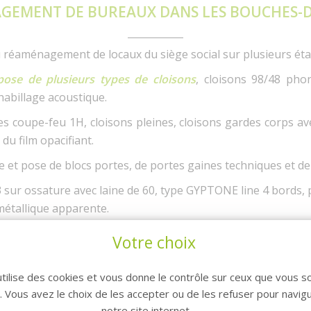
GEMENT DE BUREAUX DANS LES BOUCHES-
 réaménagement de locaux du siège social sur plusieurs éta
 pose de plusieurs types de cloisons
, cloisons 98/48 phon
habillage acoustique.
ées coupe-feu 1H, cloisons pleines, cloisons gardes corps av
 du film opacifiant.
e et pose de blocs portes, de portes gaines techniques et de
 sur ossature avec laine de 60, type GYPTONE line 4 bor
métallique apparente.
e et de faïence. Réalisation des
sols souples
en PVC type l
Votre choix
sseries, des plinthes bois.
utilise des cookies et vous donne le contrôle sur ceux que vous s
r. Vous avez le choix de les accepter ou de les refuser pour navig
notre site internet.