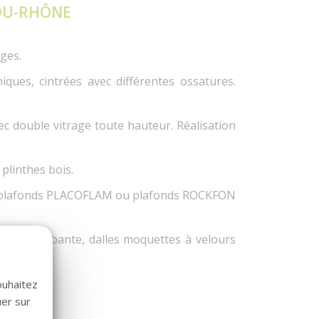
DU-RHÔNE
ges.
iques, cintrées avec différentes ossatures.
ec double vitrage toute hauteur. Réalisation
 plinthes bois.
ds, plafonds PLACOFLAM ou plafonds ROCKFON
ame plombante, dalles moquettes à velours
ouhaitez
uer sur